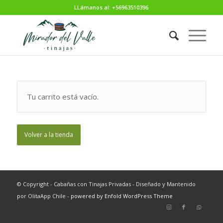
LLámanos al: +56963510396
Tu carrito está vacío.
Volver a la tienda
© Copyright - Cabañas con Tinajas Privadas - Diseñado y Mantenido
por OlitaApp Chile -
powered by Enfold WordPress Theme